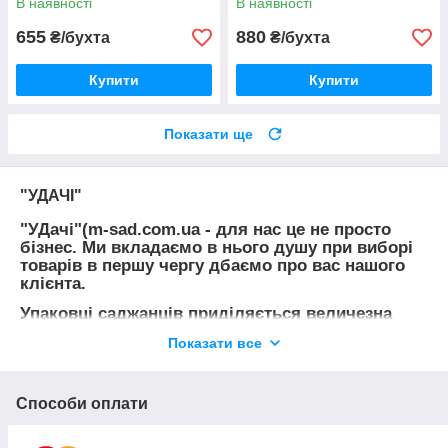
В наявності
В наявності
655
880
₴/бухта
₴/бухта
Купити
Купити
Показати ще
"УДАЧІ"
"УДачі"(m-sad.com.ua - для нас це не просто
бізнес. Ми вкладаємо в нього душу при виборі
товарів в першу чергу дбаємо про вас нашого
клієнта.
Упаковці саджанців приділяється величезна
увага, тому ми впевнені, що рослини приїдуть
Показати все
до Вас в належному вигляді!
З допомогою наших товарів Ви:
Способи оплати
посадіть сад,який ранньою весною буде
радувати своїм пишним цвітінням,а літо і осінь
багатими врожаями багато років;