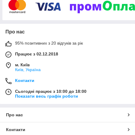
зробите ландшафтний дизайн свого заміського
ділянки унікальним, саме таким,як Вам
подобається,на заздрість сусідам;
внесете родзинку в інтер'єр будинку;
Про нас
зможете створити затишний та неповторний
куточок для відпочинку в колі сім'ї чи друзів;
95% позитивних з 20 відгуків за рік
подаруйте море позитивних емоцій своїм
Працює з 02.12.2018
рідним та близьким. Приємних покупок!
м. Київ
Київ, Україна
Контакти
Сьогодні працює з 10:00 до 18:00
Показати весь графік роботи
Про нас
Контакти