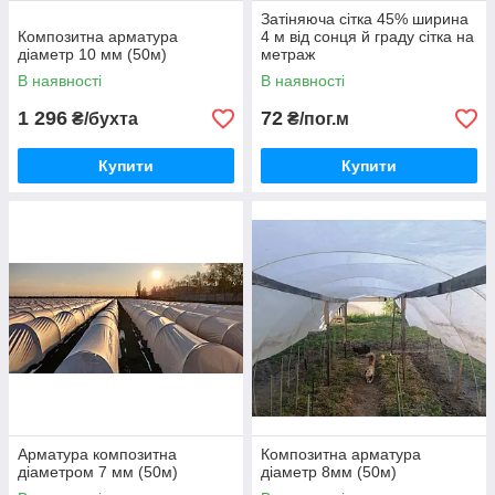
Затіняюча сітка 45% ширина
Композитна арматура
4 м від сонця й граду сітка на
діаметр 10 мм (50м)
метраж
В наявності
В наявності
1 296
72
₴/бухта
₴/пог.м
Купити
Купити
Арматура композитна
Композитна арматура
діаметром 7 мм (50м)
діаметр 8мм (50м)