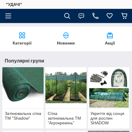
"УДАЧІ"
Категорії
Новинки
Акції
Популярні групи
Затінювальна сітка
Сітка
Укриття від сонця
ТМ "Shadow"
затінювальна ТМ
для рослин
"Агрокремінь"
SHADOW