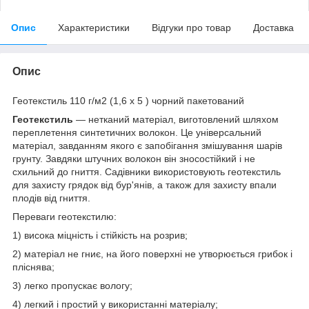
Опис
Характеристики
Відгуки про товар
Доставка
Опис
Геотекстиль 110 г/м2 (1,6 х 5 ) чорний пакетований
Геотекстиль
— нетканий матеріал, виготовлений шляхом
переплетення синтетичних волокон. Це універсальний
матеріал, завданням якого є запобігання змішування шарів
грунту. Завдяки штучних волокон він зносостійкий і не
схильний до гниття. Садівники використовують геотекстиль
для захисту грядок від бур'янів, а також для захисту впали
плодів від гниття.
Переваги геотекстилю:
1) висока міцність і стійкість на розрив;
2) матеріал не гниє, на його поверхні не утворюється грибок і
пліснява;
3) легко пропускає вологу;
4) легкий і простий у використанні матеріалу;