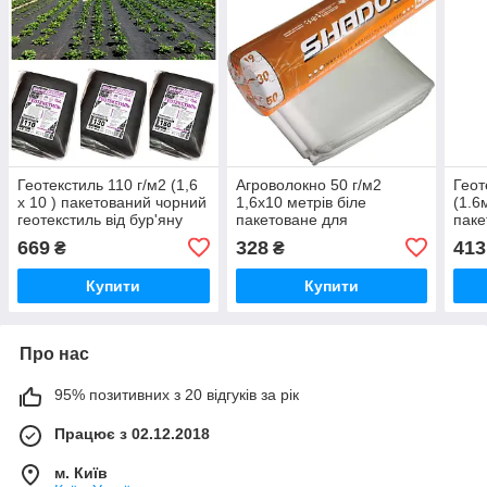
Геотекстиль 110 г/м2 (1,6
Агроволокно 50 г/м2
Геот
х 10 ) пакетований чорний
1,6х10 метрів біле
(1.6
геотекстиль від бур'яну
пакетоване для
паке
вирощування огірків
669
328
413
₴
₴
Купити
Купити
Про нас
95% позитивних з 20 відгуків за рік
Працює з 02.12.2018
м. Київ