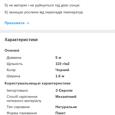
5) не вигоряє і не руйнується під дією сонця;
6) захищає рослини від перепадів температур.
Приховати
Характеристики
Основні
Довжина
5 м
Щільність
110 г/м2
Колір
Чорний
Ширина
1.6 м
Користувальницькі характеристики
Імпортовано
З Європи
Спосіб скріплення
Механічний
нетканого матеріалу
Тип сировини
Натуральне
Форма паковання
Пакет