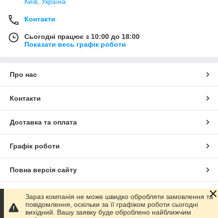
Київ, Україна
Контакти
Сьогодні працює з 10:00 до 18:00
Показати весь графік роботи
Про нас
Контакти
Доставка та оплата
Графік роботи
Повна версія сайту
Сайт створено на маркетплейсі
Prom.ua
Зараз компанія не може швидко обробляти замовлення та
повідомлення, оскільки за її графіком роботи сьогодні
вихідний. Вашу заявку буде оброблено найближчим
Політика конфіденційності