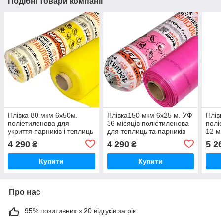
Подібні товари компанії
Плівка 80 мкм 6х50м.
Плівка150 мкм 6х25 м. УФ
Плів
поліетиленова для
36 місяців поліетиленова
полі
укриття парників і теплиць
для теплиць та парників
12 м
УФ 12 місяців
тепл
4 290
4 290
5 2
₴
₴
Купити
Купити
Про нас
95% позитивних з 20 відгуків за рік