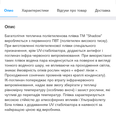
Опис
Характеристики
Відгуки про товар
Доставка
Опис
Багатолітня теплична поліетиленова плівка ТМ "Shadow"
виробляється з первинного ПВТ (поліетилен високого тиску).
При виготовленні поліетиленової плівки спеціального
призначення, крім UV-стабілізатора, додаються антифог і
поглинач інфра-червоного випромінювання. При використанні
таких плівок водяна пара конденсується на поверхні в вигляді
тонкого водяного шару, не впливаючи на проходження світла,
зникає ймовірність опіків рослин через « ефект лінзи ».
Проходження сонячних променів через краплі конденсату).
ІК-поглинач попереджає про втрату інфрачервоного
випромінювання, надає вам змогу зберігати у теплиці
рівномірну температуру (особливо вночі) і захист рослини, які
чутливі до перепадів температур. Плівка характеризується
високою стійкістю до атмосферних впливів і Ультрафіолету.
Біла плівка з додаванням UV стабілізатора в наявності за
найкращою ціною від виробника.