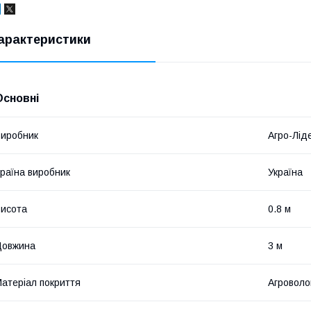
арактеристики
Основні
иробник
Агро-Лід
раїна виробник
Україна
исота
0.8 м
Довжина
3 м
атеріал покриття
Агроволо