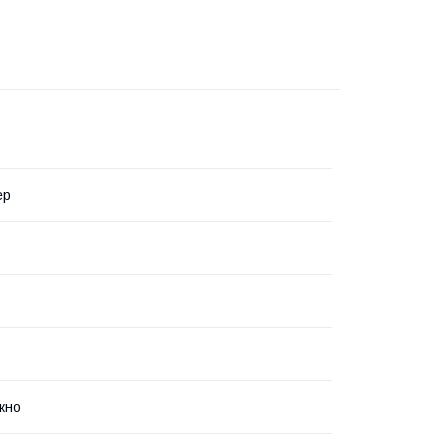
ер
кно