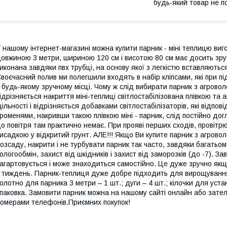
будь-який товар не п
 нашому інтернет-магазині можна купити парник - міні теплицю виг
овжиною 3 метри, шириною 120 см і висотою 80 см має досить зру
иконана завдяки пвх трубці, на основу якої з легкістю вставляютьс
воєчасний полив ми полегшили входять в набір кліпсами, які при п
 будь-якому зручному місці. Чому ж слід вибирати парник з агрово
ідрізняється накриття міні-теплиці світлостабілізована плівкою та 
ільності і відрізняється добавками світлостабілізаторів, які відпов
роменями, накривши такою плівкою міні - парник, слід постійно дог
о повітря там практично немає. При прояві перших сходів, провіт
исадкою у відкритий грунт. АЛЕ!!! Якщо Ви купите парник з агрово
озсаду, накрити і не турбувати парник так часто, завдяки багатьом
ологообмін, захист від шкідників і захист від заморозків (до -7).
агартовується і може знаходиться самостійно. Це дуже зручно якщ
 тиждень. Парник-теплиця дуже добре підходить для вирощування 
олотно для парника 3 метри – 1 шт.; дуги – 4 шт.; кілочки для устан
паковка. Замовити парник можна на нашому сайті онлайн або зат
омерами телефонів.Приємних покупок!