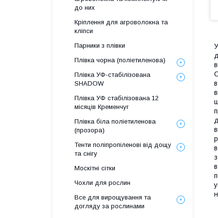
до них
Кріплення для агроволокна та
кліпси
Парники з плівки
У
д
Плівка чорна (поліетиленова)
в
С
Плівка УФ-стабілізована
в
SHADOW
в
Плівка УФ стабілізована 12
щ
місяців Кременчуг
п
д
Плівка біла поліетиленова
в
(прозора)
р
Тенти поліпропіленові від дощу
в
та снігу
з
в
Москітні сітки
п
Чохли для рослин
у
н
Все для вирощування та
догляду за рослинами