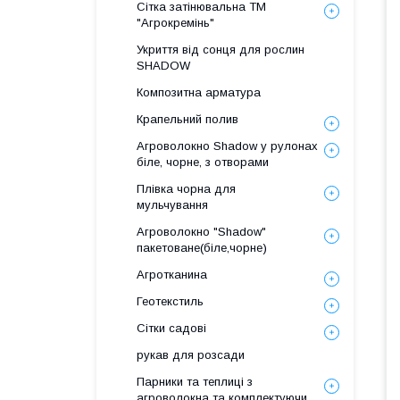
Сітка затінювальна ТМ
"Агрокремінь"
Укриття від сонця для рослин
SHADOW
Композитна арматура
Крапельний полив
Агроволокно Shadow у рулонах
біле, чорне, з отворами
Плівка чорна для
мульчування
Агроволокно "Shadow"
пакетоване(біле,чорне)
Агротканина
Геотекстиль
Сітки садові
рукав для розсади
Парники та теплиці з
агроволокна та комплектуючи