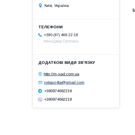
Київ, Україна
Ц
+380 (97) 468-22-18
Менеджер Світлана
http://m-sad.com.ua
vetapo4ta@gmail.com
+380974682218
+380974682218