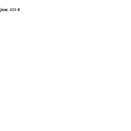
іна:
439 ₴