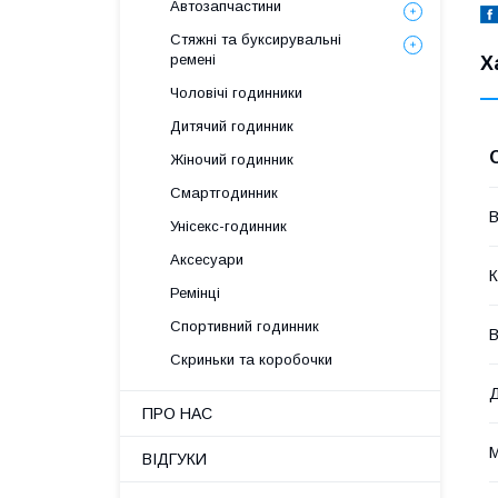
Автозапчастини
Стяжні та буксирувальні
ремені
Х
Чоловічі годинники
Дитячий годинник
Жіночий годинник
Смартгодинник
В
Унісекс-годинник
Аксесуари
К
Ремінці
Спортивний годинник
В
Скриньки та коробочки
ПРО НАС
М
ВІДГУКИ