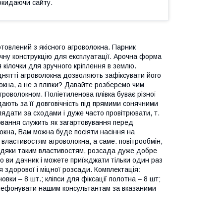
окидаючи сайту.
отовлений з якісного агроволокна. Парник
чну конструкцію для експлуатації. Арочна форма
я кілочки для зручного кріплення в землю.
іднятті агроволокна дозволяють зафіксувати його
локна, а не з плівки? Давайте розберемо чим
агроволокном. Поліетиленова плівка буває різної
ідають за її довговічність під прямими сонячними
лядати за сходами і дуже часто провітрювати, т.
рювання служить як загартовування перед
локна, Вам можна буде посіяти насіння на
 властивостям агроволокна, а саме: повітрообмін,
 Завдяки таким властивостям, розсада дуже добре
о ви дачник і можете приїжджати тільки один раз
здорової і міцної розсади. Комплектація:
овки – 8 шт.; кліпси для фіксації полотна – 8 шт;
елефонувати нашим консультантам за вказаними