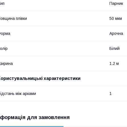
ип
Парник
овщина плівки
50 мкм
Форма
Арочна
олір
Білий
Ширина
1.2 м
Користувальницькі характеристики
ідстань між арками
1
нформація для замовлення