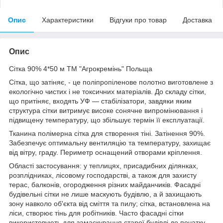
Опис
Характеристики
Відгуки про товар
Доставка
Опис
Сітка 90% 4*50 м ТМ "Агрокремінь" Польща
Сітка, що затіняє, - це поліпропіленове полотно виготовлене з
екологічно чистих і не токсичних матеріалів. До складу сітки,
що притіняє, входять УФ — стабілізатори, завдяки яким
структура сітки витримує високе сонячне випромінювання і
підвищену температуру, що збільшує термін її експлуатації.
Тканина полімерна сітка для створення тіні. Затінення 90%.
Забезпечує оптимальну вентиляцію та температуру, захищає
від вітру, граду. Периметр оснащений отворами кріплення.
Області застосування: у теплицях, присадибних ділянках,
розплідниках, лісовому господарстві, а також для захисту
терас, балконів, огородження різних майданчиків. Фасадні
будівельні сітки не лише маскують будівлю, а й захищають
зону навколо об'єкта від сміття та пилу; сітка, встановлена на
ліси, створює тінь для робітників. Часто фасадні сітки
використовують для замаскування старої будівлі до початку