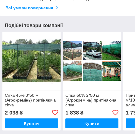
Всі умови повернення
Подібні товари компанії
Сітка 45% 3*50 м
Сітка 60% 2*50 м
Прит
(Агрокремінь) притіняюча
(Агрокремінь) притіняюча
м*10
сітка
сітка
альт
2 038
1 838
1 7
₴
₴
Купити
Купити