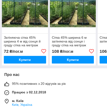
Затіняюча сітка 45%
Сітка 45% ширина 6 м
Сітк
ширина 4 м від сонця й
затіняюча від сонця і
заті
граду сітка на метраж
граду сітка на метраж
72
108
106
₴/пог.м
₴/пог.м
Купити
Купити
Про нас
95% позитивних з 20 відгуків за рік
Працює з 02.12.2018
м. Київ
Київ, Україна