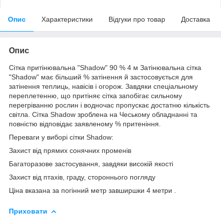
Опис
Характеристики
Відгуки про товар
Доставка
Опис
Сітка притінювальна "Shadow" 90 % 4 м Затінювальна сітка
"Shadow" має більший % затінення й застосовується для
затінення теплиць, навісів і огорож. Завдяки спеціальному
переплетенню, що притіняє сітка запобігає сильному
перегріванню рослин і водночас пропускає достатню кількість
світла. Сітка Shadow зроблена на Чеському обладнанні та
повністю відповідає заявленому % притеніння.
Переваги у виборі сітки Shadow:
Захист від прямих сонячних променів
Багаторазове застосування, завдяки високій якості
Захист від птахів, граду, стороннього погляду
Ціна вказана за погінний метр завширшки 4 метри .
Приховати