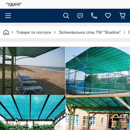
"УДАЧІ"
Товари та послуги
Затінювальна сітка ТМ "Shadow"