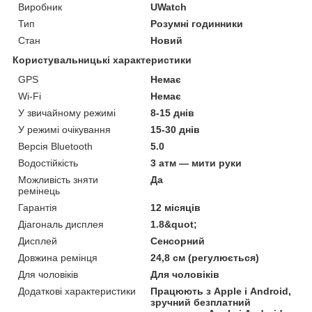
Виробник
UWatch
Тип
Розумні годинники
Стан
Новий
Користувальницькі характеристики
GPS
Немає
Wi-Fi
Немає
У звичайному режимі
8-15 днів
У режимі очікування
15-30 днів
Версія Bluetooth
5.0
Водостійкість
3 атм — мити руки
Можливість зняти
Да
ремінець
Гарантія
12 місяців
Діагональ дисплея
1.8&quot;
Дисплей
Сенсорний
Довжина ремінця
24,8 см (регулюється)
Для чоловіків
Для чоловіків
Додаткові характеристики
Працюють з Apple і Android,
зручний безплатний