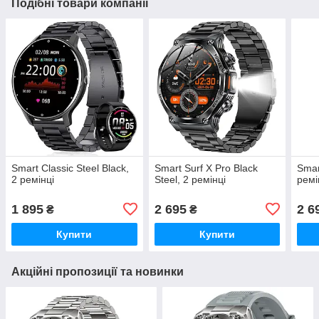
Подібні товари компанії
Smart Classic Steel Black,
Smart Surf X Pro Black
Smar
2 ремінці
Steel, 2 ремінці
ремі
1 895
2 695
2 6
₴
₴
Купити
Купити
Акційні пропозиції та новинки