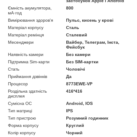
застосунок Apple і Android
Ємність акумулятора,
800
мА·год
Вимірювання здоров'я
Пульс, кисень у крові
Матеріал корпусу
Сталь
Матеріал ремінця
Сталевий
Месенджери
Вайбер, Телеграм, Інста,
Фейсбук
Наявність камери
Без камери
Підтримка Sim-карти
Без SIM-картки
Стать
Чоловічі
Приймання дзвінків
Да
Процесор
8773EWE-VP
Роздільна здатність
416*416
дисплея
Сумісна ОС
Android, IOS
Тип матриці
IPS
Тип пристрою
Розумний годинник
Форма корпусу
Круглий
Колір корпусу
Чорний