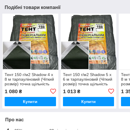
Подібні товари компанії
Тент 150 г/м2 Shadow 4 х
Тент 150 г/м2 Shadow 5 х
Тент
8 м тарпауліновий (Чіткий
6 м тарпауліновий (Чіткий
8 м 
розмір) точна щільність
розмір) точна щільність
розм
тентів від негоди
тентів від вітру
тент
1 080
1 013
1 3
₴
₴
Купити
Купити
Про нас