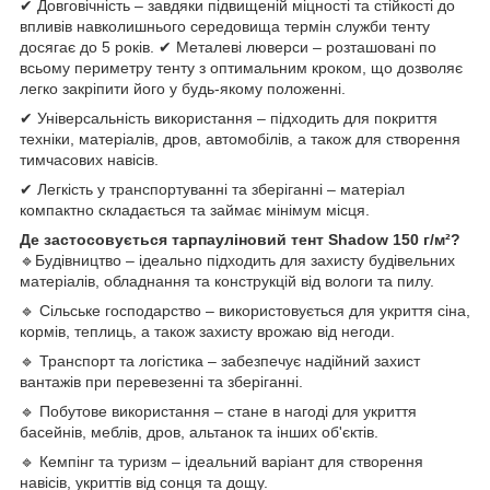
✔ Довговічність – завдяки підвищеній міцності та стійкості до
впливів навколишнього середовища термін служби тенту
досягає до 5 років. ✔ Металеві люверси – розташовані по
всьому периметру тенту з оптимальним кроком, що дозволяє
легко закріпити його у будь-якому положенні.
✔ Універсальність використання – підходить для покриття
техніки, матеріалів, дров, автомобілів, а також для створення
тимчасових навісів.
✔ Легкість у транспортуванні та зберіганні – матеріал
компактно складається та займає мінімум місця.
Де застосовується тарпауліновий тент Shadow 150 г/м²?
🔹Будівництво – ідеально підходить для захисту будівельних
матеріалів, обладнання та конструкцій від вологи та пилу.
🔹 Сільське господарство – використовується для укриття сіна,
кормів, теплиць, а також захисту врожаю від негоди.
🔹 Транспорт та логістика – забезпечує надійний захист
вантажів при перевезенні та зберіганні.
🔹 Побутове використання – стане в нагоді для укриття
басейнів, меблів, дров, альтанок та інших об'єктів.
🔹 Кемпінг та туризм – ідеальний варіант для створення
навісів, укриттів від сонця та дощу.