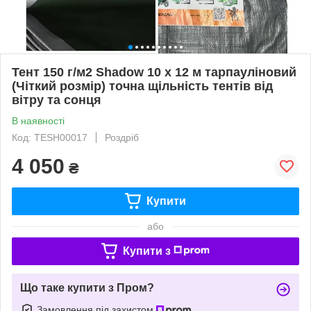
Тент 150 г/м2 Shadow 10 х 12 м тарпауліновий
(Чіткий розмір) точна щільність тентів від
вітру та сонця
В наявності
Код: TESH00017
Роздріб
4 050
₴
Купити
або
Купити з
Що таке купити з Пром?
Замовлення під захистом