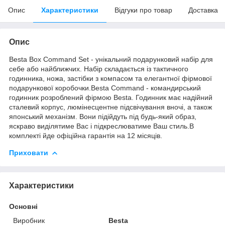
Опис
Характеристики
Відгуки про товар
Доставка
Опис
Besta Box Command Set - унікальний подарунковий набір для
себе або найближчих. Набір складається із тактичного
годинника, ножа, застібки з компасом та елегантної фірмової
подарункової коробочки.Besta Command - командирський
годинник розроблений фірмою Besta. Годинник має надійний
сталевий корпус, люмінесцентне підсвічування вночі, а також
японський механізм. Вони підійдуть під будь-який образ,
яскраво виділятиме Вас і підкреслюватиме Ваш стиль.В
комплекті йде офіційна гарантія на 12 місяців.
Приховати
Характеристики
Основні
Виробник
Besta