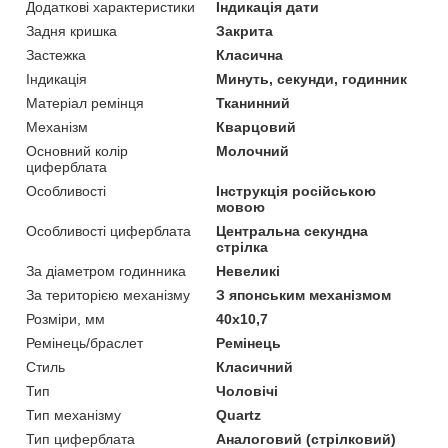
Додаткові характеристики
Індикація дати
Задня кришка
Закрита
Застежка
Класична
Індикація
Минуть, секунди, годинник
Матеріал ремінця
Тканинний
Механізм
Кварцовий
Основний колір
Молочний
циферблата
Особливості
Інструкція російською
мовою
Особливості циферблата
Центральна секундна
стрілка
За діаметром годинника
Невеликі
За територією механізму
З японським механізмом
Розміри, мм
40х10,7
Ремінець/браслет
Ремінець
Стиль
Класичний
Тип
Чоловічі
Тип механізму
Quartz
Тип циферблата
Аналоговий (стрілковий)