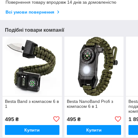
Повернення товару впродовж 14 днів за домовленістю
Всі умови повернення
Подібні товари компанії
Besta Band з компасом 6 в
Besta NanoBand Profi з
Best
1
компасом 6 в 1
пода
ком
495
495
1 8
₴
₴
Купити
Купити