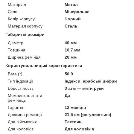
Матеріал
Метал
Скло
Мінеральне
Колір корпусу
Чорний
Матеріал корпусу
Сталь
Габаритні розміри
Діаметр
40 мм
Товщина
10.7 мм
Ширина ремінця
20 мм
Користувальницькі характеристики
Вага (г)
50,9
Тип індикації
Індекси, арабські цифри
Водостійкість
3 атм — мити руки
Можливість зняти
Да
ремінець
Гарантія
12 місяців
Довжина ремінця
21,5 см (регулюється)
Для військових
Тактичні
Для чоловіків
Для чоловіків