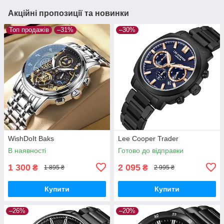
Акційні пропозиції та новинки
Топ продажів
–31%
–30%
WishDoIt Baks
Lee Cooper Trader
В наявності
Готово до відправки
1 300
2 095
₴
₴
1 895 ₴
2 995 ₴
Купити
Купити
–26%
–20%