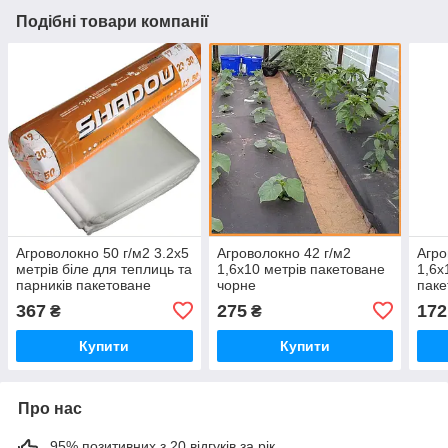
Подібні товари компанії
Агроволокно 50 г/м2 3.2х5
Агроволокно 42 г/м2
Агро
метрів біле для теплиць та
1,6х10 метрів пакетоване
1,6х
парників пакетоване
чорне
паке
для 
367
275
172
₴
₴
Купити
Купити
Про нас
95% позитивних з 20 відгуків за рік