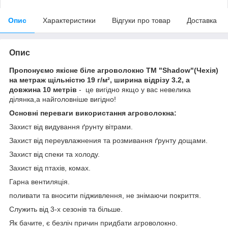
Опис
Характеристики
Відгуки про товар
Доставка
Опис
Пропонуємо якісне біле агроволокно ТМ "Shadow"(Чехія)
на метраж щільністю 19 г/м², ширина відрізу 3.2, а
довжина 10 метрів
- це вигідно якщо у вас невелика
ділянка,а найголовніше вигідно!
Основні переваги використання агроволокна:
Захист від видування ґрунту вітрами.
Захист від переувлажнения та розмивання ґрунту дощами.
Захист від спеки та холоду.
Захист від птахів, комах.
Гарна вентиляція.
поливати та вносити підживлення, не знімаючи покриття.
Служить від 3-х сезонів та більше.
Як бачите, є безліч причин придбати агроволокно.