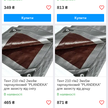
349
813
₴
₴
Купити
Купити
Тент 210 г/м2 2мх4м
Тент 210 г/м2 3мх5м
тарпауліновий "PLANDEKA"
тарпауліновий "PLANDEKA"
для захисту від снігу
для захисту від дощу
В наявності
В наявності
465
871
₴
₴