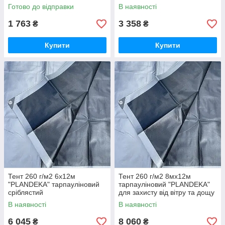
Готово до відправки
В наявності
1 763
3 358
₴
₴
Купити
Купити
Тент 260 г/м2 6х12м
Тент 260 г/м2 8мх12м
"PLANDEKA" тарпауліновий
тарпауліновий "PLANDEKA"
сріблястий
для захисту від вітру та дощу
В наявності
В наявності
6 045
8 060
₴
₴