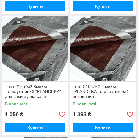
Купити
Купити
Тент 210 г/м2 3мх6м
Тент 210 г/м2 4 мх6м
тарпауліновий "PLANDEKA"
"PLANDEKA" тарпауліновий
для захисту від сонця
покривний
В наявності
В наявності
1 050
1 393
₴
₴
Купити
Купити