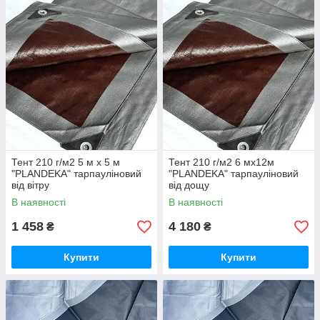
Тент 210 г/м2 5 м х 5 м
Тент 210 г/м2 6 мх12м
"PLANDEKA" тарпауліновий
"PLANDEKA" тарпауліновий
від вітру
від дощу
В наявності
В наявності
1 458
4 180
₴
₴
Купити
Купити