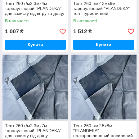
Тент 260 г/м2 3мх4м
Тент 260 г/м2 3мх6м
тарпауліновий "PLANDEKA"
тарпауліновий "PLANDEKA"
для захисту від вітру та дощу
тент туристичний
В наявності
В наявності
1 007
1 512
₴
₴
Купити
Купити
Тент 260 г/м2 3мх7м
Тент 260 г/м2 5х8м
тарпауліновий "PLANDEKA"
"PLANDEKA"
для захисту від дощу
поліпропіленовий посилений