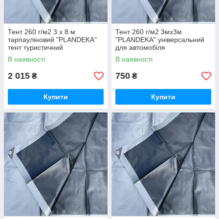
Тент 260 г/м2 3 х 8 м
Тент 260 г/м2 3мх3м
тарпауліновий "PLANDEKA"
"PLANDEKA" універсальний
тент туристичний
для автомобіля
В наявності
В наявності
2 015
750
₴
₴
Купити
Купити