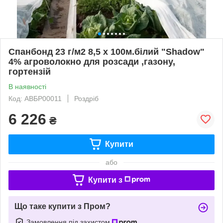
Спанбонд 23 г/м2 8,5 х 100м.білий "Shadow"
4% агроволокно для розсади ,газону,
гортензій
В наявності
Код: АВБР00011
Роздріб
6 226
₴
Купити
або
Купити з
Що таке купити з Пром?
Замовлення під захистом