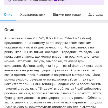
Опис
Характеристики
Відгуки про товар
Доставка
Опис
Агроволокно біле 23 г/м2, 8.5 х100 м. "Shadow" (Чехія)
представлене на нашому сайті, завдяки своїм високим
показникам якості та довговічності, стійко закріпилось на
ринку України і не тільки. Досвідчені городники та садівники
прекрасно знають, що можна виростити рослину, але також
можна і втратити. Засуха, заморозки, температурні
коливання, бур'яни, шкідники і т. д. – всі ці фактори негативно
впливають на розсаду і дорослі рослини. Агроволокно за
своїм прямим призначенням є покривним матеріалом. Його
можна використовувати як на відкритому ґрунті, так і для
накриття теплиць і міні-теплиць. Завдяки своїм властивостям і
текстурі агроволокно "Shadow" виробництва Чехії забезпечує
рослини киснем, вологою і світлом рівно в тій кількості, якого
буде цілком достатньо для здорового росту рослин. Область
застосування агроволокна не закінчується парників і городом.
Дуже зручно використовувати агроволокно для підготовки