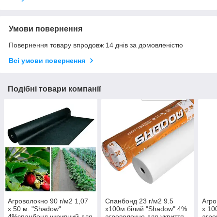
Умови повернення
Повернення товару впродовж 14 днів за домовленістю
Всі умови повернення
Подібні товари компанії
Агроволокно 90 г/м2 1,07
Спанбонд 23 г/м2 9.5
Агро
х 50 м. "Shadow"
х100м.білий "Shadow" 4%
х 10
4%спанбонд укривний для
агроволокно для укриття
агро