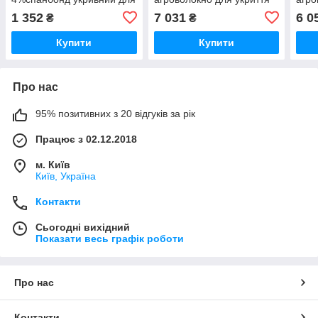
газону, грядок та гортензій
дерев
крає
1 352
7 031
6 0
₴
₴
Купити
Купити
Про нас
95% позитивних з 20 відгуків за рік
Працює з 02.12.2018
м. Київ
Київ, Україна
Контакти
Сьогодні вихідний
Показати весь графік роботи
Про нас
Контакти