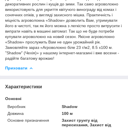
декоративних рослин і кущів до зими. Так само агроволокно
використовують для укриття квітучого винограду від комах і
сонячних опіків, у вигляді захисного мішка. Практичність і
міцність агроволокна «Shadow» дозволить Вам, утримувати
його в чистоті, так як його можна з легкістю просто витрусити і
випрати навіть в машині автомат. Так що не буде потреби
купувати агроволокно на новий сезон. Якісне агроволокно
«Shadow» прослужить Вам не один урожайний рік.
Замовляйте зараз «Агроволокно біле 23 г/м2, 8.5 х100 м.
"Shadow" (Чехія)» у нашому інтернет-магазині і вже восени -
радійте багатому врожаю!
Приховати
Характеристики
Основні
Виробник
Shadow
Довжина
100 м
Основне призначення
Захист грунту від
пересихання, Захист від