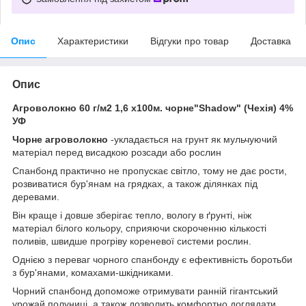
Опис
Характеристики
Відгуки про товар
Доставка
Опис
Агроволокно 60 г/м2 1,6 х100м. чорне"Shadow" (Чехія) 4%
УФ
Чорне агроволокно
-укладається на грунт як мульчуючий
матеріал перед висадкою розсади або рослин
Спанбонд практично не пропускає світло, тому не дає рости,
розвиватися бур'янам на грядках, а також ділянках під
деревами.
Він краще і довше зберігає тепло, вологу в ґрунті, ніж
матеріал білого кольору, сприяючи скороченню кількості
поливів, швидше прогріву кореневої системи рослин.
Однією з переваг чорного спанбонду є ефективність боротьби
з бур'янами, комахами-шкідниками.
Чорний спанбонд допоможе отримувати ранній гігантський
урожай полуниці, а також дозволить комфортно доглядати