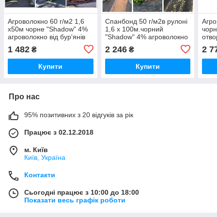
Агроволокно 60 г/м2 1,6
Спанбонд 50 г/м2в рулоні
Агро
х50м чорне "Shadow" 4%
1,6 х 100м.чорний
чорн
агроволокно від бур'янів
"Shadow" 4% агроволокно
отво
від бур'янів
1 482
2 246
2 7
₴
₴
Купити
Купити
Про нас
95% позитивних з 20 відгуків за рік
Працює з 02.12.2018
м. Київ
Київ, Україна
Контакти
Сьогодні працює з 10:00 до 18:00
Показати весь графік роботи