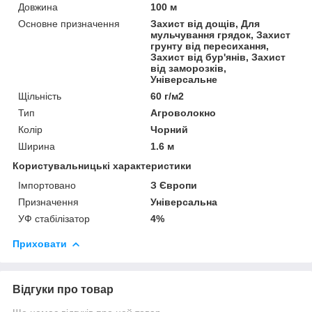
Довжина
100 м
Основне призначення
Захист від дощів, Для
мульчування грядок, Захист
грунту від пересихання,
Захист від бур'янів, Захист
від заморозків,
Універсальне
Щільність
60 г/м2
Тип
Агроволокно
Колір
Чорний
Ширина
1.6 м
Користувальницькі характеристики
Імпортовано
З Європи
Призначення
Універсальна
УФ стабілізатор
4%
Приховати
Відгуки про товар