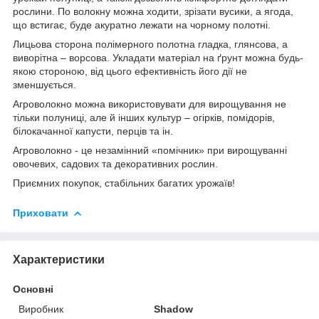
рослини. По волокну можна ходити, зрізати вусики, а ягода,
що встигає, буде акуратно лежати на чорному полотні.
Лицьова сторона полімерного полотна гладка, глянсова, а
виворітна – ворсова. Укладати матеріал на ґрунт можна будь-
якою стороною, від цього ефективність його дії не
зменшується.
Агроволокно можна використовувати для вирощування не
тільки полуниці, але й інших культур – огірків, помідорів,
білокачанної капусти, перців та ін.
Агроволокно - це незамінний «помічник» при вирощуванні
овочевих, садових та декоративних рослин.
Приємних покупок, стабільних багатих урожаїв!
Приховати
Характеристики
Основні
Виробник
Shadow