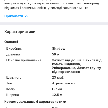
використовують для укриття квітучого і спеющего винограду
від комах і сонячних опіків, у вигляді захисного мішка.
Приховати
Характеристики
Основні
Виробник
Shadow
Довжина
50 м
Основне призначення
Захист від дощів, Захист від
комах-шкідників,
Універсальне, Захист грунту
від пересихання
Щільність
23 г/м2
Тип
Агроволокно
Колір
Білий
Ширина
12.5 м
Користувальницькі характеристики