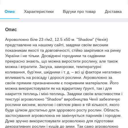
Опис
Характеристики
Відгуки про товар
Доставка
Опис
Агроволокно біле 23 г/м2, 12.5 х50 м. "Shadow" (Чехія)
представлене на нашому сайті, завдяки своїм високим
показникам якості та довговічності, стійко закріпився на ринку
України і не тільки. Досвідчені городники та садівники
прекрасно знають, що можна виростити рослину, але також
можна і втратити. Засуха, заморозки, температурні
коливання, бур'яни, шкідники і т. д. – всі ці фактори негативно
впливають на розсаду і дорослі рослини. Агроволокно за
своїм прямим призначенням є покривним матеріалом. Його
можна використовувати як на відкритому ґрунті, так і для
накриття теплиць і міні-теплиць. Завдяки своїм властивостям і
текстурі агроволокно "Shadow" виробництва Чехії забезпечує
рослини киснем, вологою і світлом рівно в тій кількості, якого
буде цілком достатньо для здорового росту рослин. Область
застосування агроволокна не закінчується парників і городом.
Дуже зручно використовувати агроволокно для підготовки
декоративних рослин і кущів до зими. Так само агроволокно