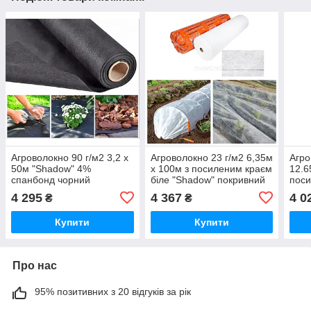
Агроволокно 90 г/м2 3,2 х
Агроволокно 23 г/м2 6,35м
Агро
50м "Shadow" 4%
х 100м з посиленим краєм
12.6
спанбонд чорний
біле "Shadow" покривний
пос
матеріал для городу
"Sha
4 295
4 367
4 0
₴
₴
укри
Купити
Купити
Про нас
95% позитивних з 20 відгуків за рік