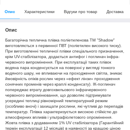
Опис
Характеристики
Відгуки про товар
Доставка
Опис
Багаторічна теплична плівка поліетиленова ТМ "Shadow"
виготовляється з первинної ПВТ (поліетилен високого тиску).
При виготовленні тепличної плівки спеціального призначення,
крім UV-стабілізатора, додається антифог і поглинач інфра-
червоного випромінення. При експлуатації таких плівок
водяна пара конденсується на поверхні у вигляді тонкого
водяного шару, не впливаючи на проходження світла, зникає
ймовірність опіків рослин через «ефект лінзи» проходження
сонячних променів через краплі конденсату). ІК-поглинач
попереджає втрату довгохвильового інфрачервоного
червоного випромінювання, що дозволяє підтримувати
усередині теплиці рівномірний температурний режим
(особливо вночі) і захищати рослини, які чутливі до перепадів
температур. Плівка характеризується високою стійкістю до
атмосферних впливів і ультрафіолетового опромінення.
Жовта плівка з додаванням 1% UV стабілізатора (Гарантійний
термін експлуатації 12 місяців) в наявності за кращою ціною