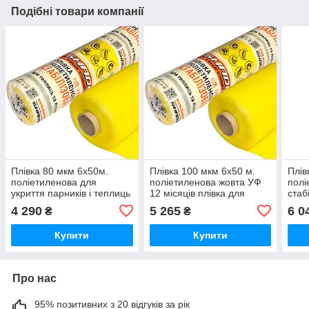
Подібні товари компанії
Плівка 80 мкм 6х50м.
Плівка 100 мкм 6х50 м.
Плів
поліетиленова для
поліетиленова жовта УФ
полі
укриття парників і теплиць
12 місяців плівка для
стаб
УФ 12 місяців
теплиці
міся
4 290
5 265
6 0
₴
₴
Купити
Купити
Про нас
95% позитивних з 20 відгуків за рік