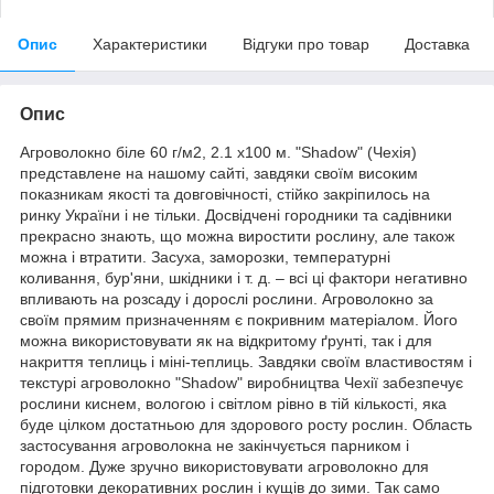
Опис
Характеристики
Відгуки про товар
Доставка
Опис
Агроволокно біле 60 г/м2, 2.1 х100 м. "Shadow" (Чехія)
представлене на нашому сайті, завдяки своїм високим
показникам якості та довговічності, стійко закріпилось на
ринку України і не тільки. Досвідчені городники та садівники
прекрасно знають, що можна виростити рослину, але також
можна і втратити. Засуха, заморозки, температурні
коливання, бур'яни, шкідники і т. д. – всі ці фактори негативно
впливають на розсаду і дорослі рослини. Агроволокно за
своїм прямим призначенням є покривним матеріалом. Його
можна використовувати як на відкритому ґрунті, так і для
накриття теплиць і міні-теплиць. Завдяки своїм властивостям і
текстурі агроволокно "Shadow" виробництва Чехії забезпечує
рослини киснем, вологою і світлом рівно в тій кількості, яка
буде цілком достатньою для здорового росту рослин. Область
застосування агроволокна не закінчується парником і
городом. Дуже зручно використовувати агроволокно для
підготовки декоративних рослин і кущів до зими. Так само