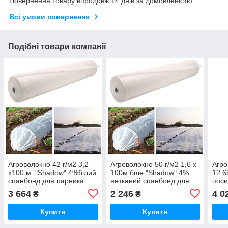
Повернення товару впродовж 14 днів за домовленістю
Всі умови повернення
Подібні товари компанії
Агроволокно 42 г/м2 3,2
Агроволокно 50 г/м2 1,6 х
Агро
х100 м. "Shadow" 4%білий
100м.біле "Shadow" 4%
12.6
спанбонд для парника
нетканий спанбонд для
пос
укриття на зиму рослин
"Sha
3 664
2 246
4 0
₴
₴
укри
Купити
Купити