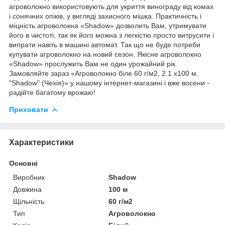
агроволокно використовують для укриття винограду від комах
і сонячних опіків, у вигляді захисного мішка. Практичність і
міцність агроволокна «Shadow» дозволить Вам, утримувати
його в чистоті, так як його можна з легкістю просто витрусити і
випрати навіть в машині автомат. Так що не буде потреби
купувати агроволокно на новий сезон. Якісне агроволокно
«Shadow» прослужить Вам не один урожайний рік.
Замовляйте зараз «Агроволокно біле 60 г/м2, 2.1 х100 м.
"Shadow" (Чехія)» у нашому інтернет-магазині і вже восени -
радійте багатому врожаю!
Приховати
Характеристики
Основні
Виробник
Shadow
Довжина
100 м
Щільність
60 г/м2
Тип
Агроволокно