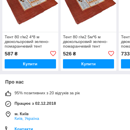
Тент 80 г/м2 4*8 м
Тент 80 г/м2 5м*6 м
Тент
двокольоровий зелено-
двокольоровий зелено-
двок
помаранчевий тент
помаранчевий тент
пома
садовий
тарпауліновий
буді
587
526
733
₴
₴
Купити
Купити
Про нас
95% позитивних з 20 відгуків за рік
Працює з 02.12.2018
м. Київ
Київ, Україна
Контакти