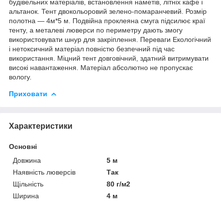
будівельних матеріалів, встановлення наметів, літніх кафе і
альтанок. Тент двокольоровий зелено-помаранчевий. Розмір
полотна — 4м*5 м. Подвійна проклеяна смуга підсилює краї
тенту, а металеві люверси по периметру дають змогу
використовувати шнур для закріплення. Переваги Екологічний
і нетоксичний матеріал повністю безпечний під час
використання. Міцний тент довговічний, здатний витримувати
високі навантаження. Матеріал абсолютно не пропускає
вологу.
Приховати
Характеристики
Основні
Довжина
5 м
Наявність люверсів
Так
Щільність
80 г/м2
Ширина
4 м