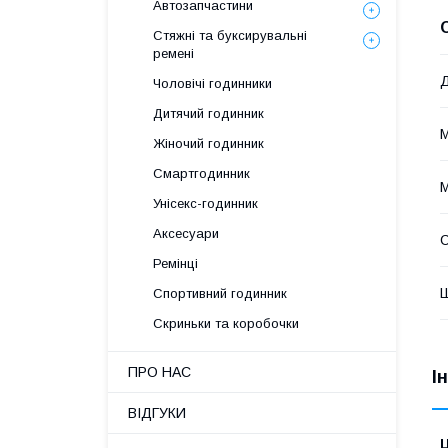
Автозапчастини
Стяжні та буксирувальні
ремені
Чоловічі годинники
Дитячий годинник
М
Жіночий годинник
Смартгодинник
М
Унісекс-годинник
Аксесуари
Ремінці
Спортивний годинник
Скриньки та коробочки
ПРО НАС
І
ВІДГУКИ
Ц