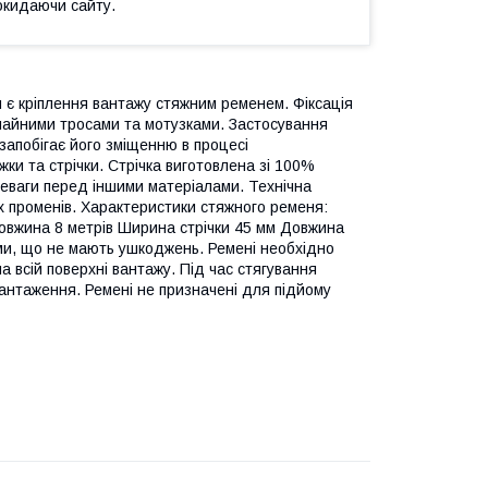
окидаючи сайту.
 є кріплення вантажу стяжним ременем. Фіксація
ичайними тросами та мотузками. Застосування
запобігає його зміщенню в процесі
ки та стрічки. Стрічка виготовлена зі 100%
реваги перед іншими матеріалами. Технічна
их променів. Характеристики стяжного ременя:
овжина 8 метрів Ширина стрічки 45 мм Довжина
ми, що не мають ушкоджень. Ремені необхідно
а всій поверхні вантажу. Під час стягування
нтаження. Ремені не призначені для підйому