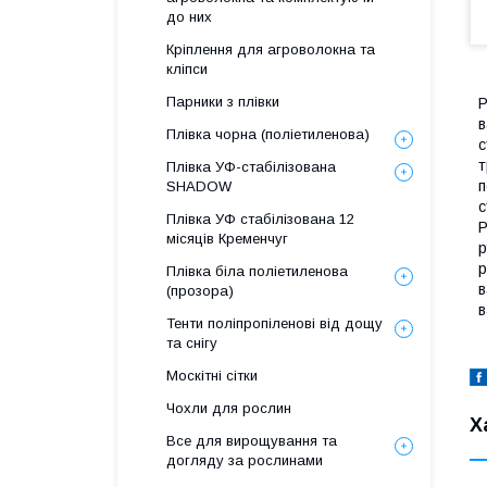
до них
Кріплення для агроволокна та
кліпси
Парники з плівки
Р
в
Плівка чорна (поліетиленова)
с
т
Плівка УФ-стабілізована
п
SHADOW
с
Плівка УФ стабілізована 12
Р
місяців Кременчуг
р
р
Плівка біла поліетиленова
в
(прозора)
в
Тенти поліпропіленові від дощу
та снігу
Москітні сітки
Чохли для рослин
Х
Все для вирощування та
догляду за рослинами