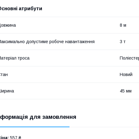
Основні атрибути
Довжина
8 м
аксимально допустиме робоче навантаження
3 т
атеріал троса
Поліесте
Стан
Новий
Ширина
45 мм
нформація для замовлення
іна:
557 ₴