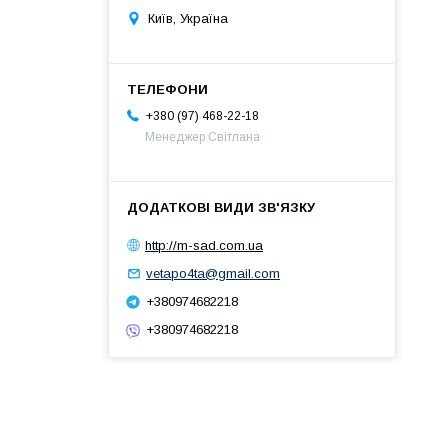
Київ, Україна
+380 (97) 468-22-18
Менеджер Світлана
http://m-sad.com.ua
vetapo4ta@gmail.com
+380974682218
+380974682218