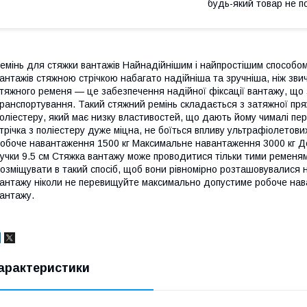
будь-який товар не п
емінь для стяжки вантажів Найнадійнішим і найпростішим способом
антажів стяжною стрічкою набагато надійніша та зручніша, ніж зв
тяжного ременя — це забезпечення надійної фіксації вантажу, що 
ранспортування. Такий стяжний ремінь складається з затяжної пряж
оліестеру, який має низку властивостей, що дають йому чималі пе
трічка з поліестеру дуже міцна, не боїться впливу ультрафіолетов
обоче навантаження 1500 кг Максимальне навантаження 3000 кг Д
учки 9.5 см Стяжка вантажу може проводитися тільки тими ременя
озміщувати в такий спосіб, щоб вони рівномірно розташовувалися н
антажу ніколи не перевищуйте максимально допустиме робоче нава
антажу.
арактеристики