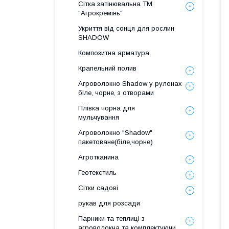
Сітка затінювальна ТМ
"Агрокремінь"
Укриття від сонця для рослин
SHADOW
Композитна арматура
Крапельний полив
Агроволокно Shadow у рулонах
біле, чорне, з отворами
Плівка чорна для
мульчування
Агроволокно "Shadow"
пакетоване(біле,чорне)
Агротканина
Геотекстиль
Сітки садові
рукав для розсади
Парники та теплиці з
агроволокна та комплектуючи