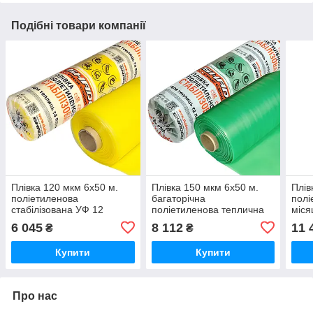
Подібні товари компанії
Плівка 120 мкм 6х50 м.
Плівка 150 мкм 6х50 м.
Плів
поліетиленова
багаторічна
полі
стабілізована УФ 12
поліетиленова теплична
міся
місяців плівка теплична
УФ 24 місяці
тепл
6 045
8 112
11 
₴
₴
Купити
Купити
Про нас