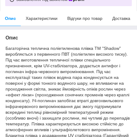
Опис
Характеристики
Відгуки про товар
Доставка
Опис
Багаторічна теплична поліетиленова плівка ТМ "Shadow"
виробляється з первинного ПВТ (поліетилен високого тиску).
Під час виготовлення тепличної плівки спеціального
призначення, крім UV-стабілізатора, додається антифог і
поглинач інфра-червоного випромінювання. Під час
експлуатації таких плівок водяна пара конденсується на
поверхні у формі тонкого водяного шару, не впливаючи на
проходження світла, зникає ймовірність опіків рослин через
«ефект лінзи» (проходження сонячних променів через краплі
конденсату). ІЧ-поглинач запобігає втраті довгохвильового
інфрачервоного випромінювання дає змогу підтримувати
всередині теплиці рівномірний температурний режим
(особливо вночі) і захищати рослини, які чутливі до перепадів
температур. Плівка характеризується високою стійкістю до
атмосферних впливів і ультрафіолетового випромінення.
Блакитна плівка з додаванням UV стабілізатора (Гарантійний