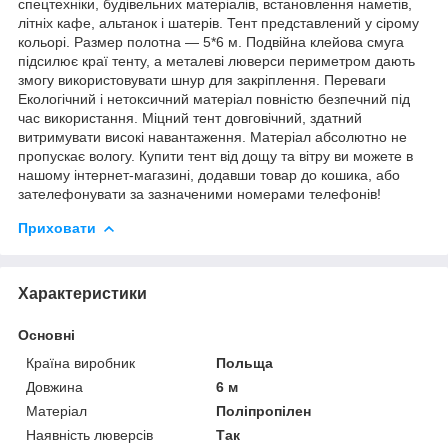
спецтехніки, будівельних матеріалів, встановлення наметів,
літніх кафе, альтанок і шатерів. Тент представлений у сірому
кольорі. Размер полотна — 5*6 м. Подвійна клейова смуга
підсилює краї тенту, а металеві люверси периметром дають
змогу використовувати шнур для закріплення. Переваги
Екологічний і нетоксичний матеріал повністю безпечний під
час використання. Міцний тент довговічний, здатний
витримувати високі навантаження. Матеріал абсолютно не
пропускає вологу. Купити тент від дощу та вітру ви можете в
нашому інтернет-магазині, додавши товар до кошика, або
зателефонувати за зазначеними номерами телефонів!
Приховати
Характеристики
Основні
Країна виробник
Польща
Довжина
6 м
Матеріал
Поліпропілен
Наявність люверсів
Так