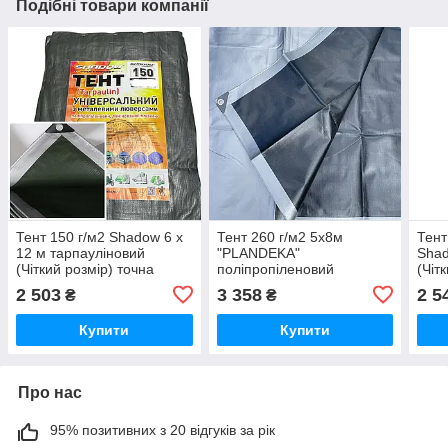
Подібні товари компанії
Тент 150 г/м2 Shadow 6 х
Тент 260 г/м2 5х8м
Тент
12 м тарпауліновий
"PLANDEKA"
Shad
(Чіткий розмір) точна
поліпропіленовий
(Чіт
щільність тентів від вітру
посилений
сон
2 503
3 358
2 5
₴
₴
Купити
Купити
Про нас
95% позитивних з 20 відгуків за рік