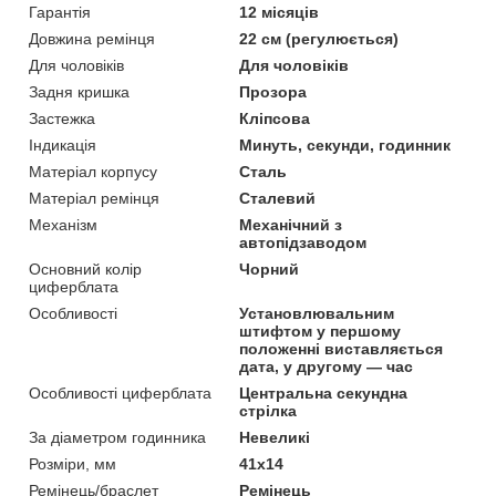
Гарантія
12 місяців
Довжина ремінця
22 см (регулюється)
Для чоловіків
Для чоловіків
Задня кришка
Прозора
Застежка
Кліпсова
Індикація
Минуть, секунди, годинник
Матеріал корпусу
Сталь
Матеріал ремінця
Сталевий
Механізм
Механічний з
автопідзаводом
Основний колір
Чорний
циферблата
Особливості
Установлювальним
штифтом у першому
положенні виставляється
дата, у другому — час
Особливості циферблата
Центральна секундна
стрілка
За діаметром годинника
Невеликі
Розміри, мм
41х14
Ремінець/браслет
Ремінець