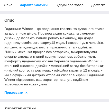
Опис
Характеристики
Відгуки про товар
Доставка
Опис
Годинники Winner – це поєднання класики та сучасного стилю
за доступною ціною. Прозора задня кришка та скелетон-
дизайн дозволяють бачити роботу механізму, що додає
годиннику особливого шарму.Ці моделі створені для чоловіків,
які цінують індивідуальність, практичність та надійність.
Якісний механізм працює без батарейок, використовуючи
енергію заводу, а міцний корпус і ремінець забезпечують
комфорт у щоденному носінні.Переваги годинників Winner: •
стильний скелетон-дизайн; • механічний завод без батарейки;
• якісний корпус та ремінець; • офіційна гарантія 12 місяців; •
ми є офіційними дистриб’юторами Winner в Україні.Годинники
Winner підкреслять ваш характер і стануть надійним
аксесуаром на кожен день
Приховати
Характеристики