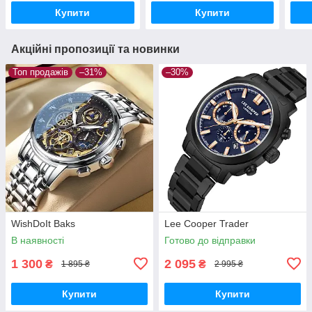
Купити
Купити
Акційні пропозиції та новинки
Топ продажів
–31%
–30%
WishDoIt Baks
Lee Cooper Trader
В наявності
Готово до відправки
1 300
2 095
₴
₴
1 895 ₴
2 995 ₴
Купити
Купити