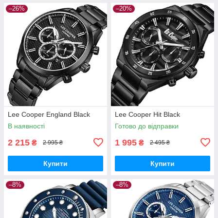
–26%
–20%
Lee Cooper England Black
Lee Cooper Hit Black
В наявності
Готово до відправки
2 215
1 995
₴
₴
2 995 ₴
2 495 ₴
Купити
Купити
–8%
–8%