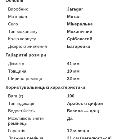
Основні
Виробник
Jaragar
Матеріал
Метал
Скло
Мінеральне
Тип механізму
Механічний
Колір корпусу
Сріблястий
Джерело живлення
Батарейка
Габаритні розміри
Діаметр
41 мм
Товщина
10 мм
Ширина ремінця
22 мм
Користувальницькі характеристики
Вага (г)
100
Тип індикації
Арабські цифри
Водостійкість
Базова — дощ
Можливість зняти
Да
ремінець
Гарантія
12 місяців
Довжина ремінця
21 см (регулюється)