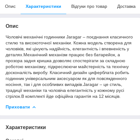
Опис
Характеристики
Відгуки про товар
Доставка
Опис
Чоловічі механічні годинники Jaragar – поєднання класичного
стилю та високоточної механіки. Кожна модель створена для
чоловіків, які цінують надійність, елегантність і впевненість у
деталях.Механічний механізм працює без батарейок, а
прозора задня кришка дозволяє спостерігати за складною
роботою механізму, підкреслюючи майстерність та технічну
досконалість виробу. Класичний дизайн циферблата робить
годинник універсальним аксесуаром як для повсякденного
носіння, так і для особливих випадків.Jaragar – це стиль,
традиції механіки та чоловіча елегантність у кожному русі
стрілок.В комплекті йде офіційна гарантія на 12 місяців.
Приховати
Характеристики