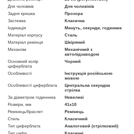
Для чоловіків
Для чоловіків
Задня кришка
Прозора
Застежка
Класична
Індикація
Минуть, секунди, годинник
Матеріал корпусу
Сталь
Матеріал ремінця
Шкіряний
Механізм
Механічний з
автопідзаводом
Основний колір
Чорний
циферблата
Особливості
Інструкція російською
мовою
Особливості циферблата
Центральна секундна
стрілка
За діаметром годинника
Невеликі
Розміри, мм
41х10
Ремінець/браслет
Ремінець
Стиль
Класичний
Тип циферблата
Аналоговий (стрілковий)
Тип цифр
Класичні