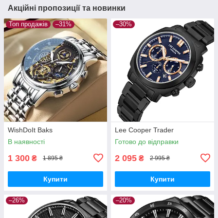
Акційні пропозиції та новинки
Топ продажів
–31%
–30%
WishDoIt Baks
Lee Cooper Trader
В наявності
Готово до відправки
1 300
2 095
₴
₴
1 895 ₴
2 995 ₴
Купити
Купити
–26%
–20%