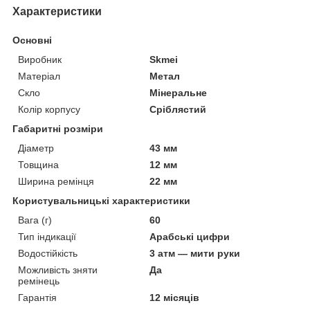
Характеристики
Основні
Виробник
Skmei
Матеріал
Метал
Скло
Мінеральне
Колір корпусу
Сріблястий
Габаритні розміри
Діаметр
43 мм
Товщина
12 мм
Ширина ремінця
22 мм
Користувальницькі характеристики
Вага (г)
60
Тип індикації
Арабські цифри
Водостійкість
3 атм — мити руки
Можливість зняти
Да
ремінець
Гарантія
12 місяців