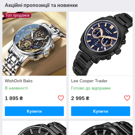
Акційні пропозиції та новинки
Топ продажів
WishDoIt Baks
Lee Cooper Trader
В наявності
Готово до відправки
1 895
2 995
₴
₴
Купити
Купити