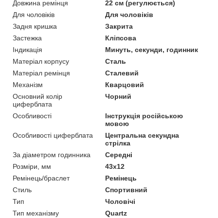
Довжина ремінця
22 см (регулюється)
Для чоловіків
Для чоловіків
Задня кришка
Закрита
Застежка
Кліпсова
Індикація
Минуть, секунди, годинник
Матеріал корпусу
Сталь
Матеріал ремінця
Сталевий
Механізм
Кварцовий
Основний колір
Чорний
циферблата
Особливості
Інструкція російською
мовою
Особливості циферблата
Центральна секундна
стрілка
За діаметром годинника
Середні
Розміри, мм
43х12
Ремінець/браслет
Ремінець
Стиль
Спортивний
Тип
Чоловічі
Тип механізму
Quartz