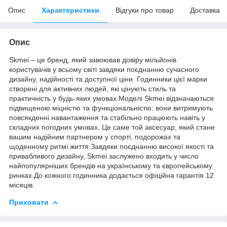
Опис
Характеристики
Відгуки про товар
Доставка
Опис
Skmei – це бренд, який завоював довіру мільйонів
користувачів у всьому світі завдяки поєднанню сучасного
дизайну, надійності та доступної ціни. Годинники цієї марки
створені для активних людей, які цінують стиль та
практичність у будь-яких умовах.Моделі Skmei відзначаються
підвищеною міцністю та функціональністю: вони витримують
повсякденні навантаження та стабільно працюють навіть у
складних погодних умовах. Це саме той аксесуар, який стане
вашим надійним партнером у спорті, подорожах та
щоденному ритмі життя.Завдяки поєднанню високої якості та
привабливого дизайну, Skmei заслужено входить у число
найпопулярніших брендів на українському та європейському
ринках.До кожного годинника додається офіційна гарантія 12
місяців.
Приховати