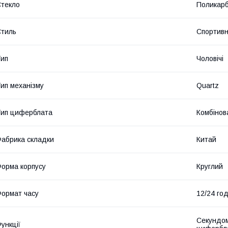
текло
Поликар
тиль
Спортив
ип
Чоловічі
ип механізму
Quartz
ип циферблата
Комбінов
абрика складки
Китай
орма корпусу
Круглий
ормат часу
12/24 го
Секундомі
ункції