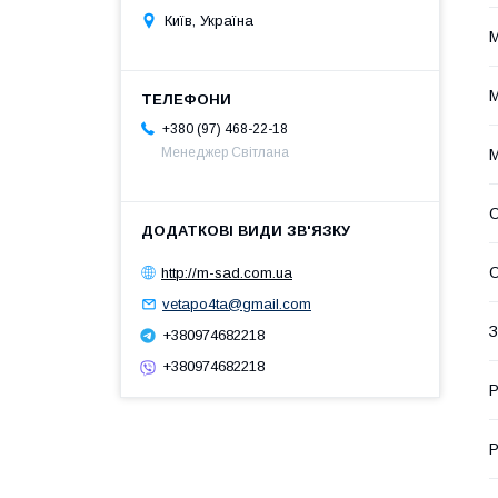
Київ, Україна
М
М
+380 (97) 468-22-18
Менеджер Світлана
М
О
О
http://m-sad.com.ua
vetapo4ta@gmail.com
З
+380974682218
+380974682218
Р
Р