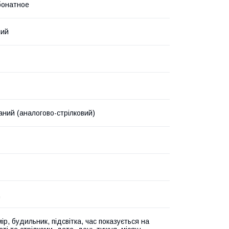
бонатное
ний
аний (аналогово-стрілковий)
д
р, будильник, підсвітка, час показується на