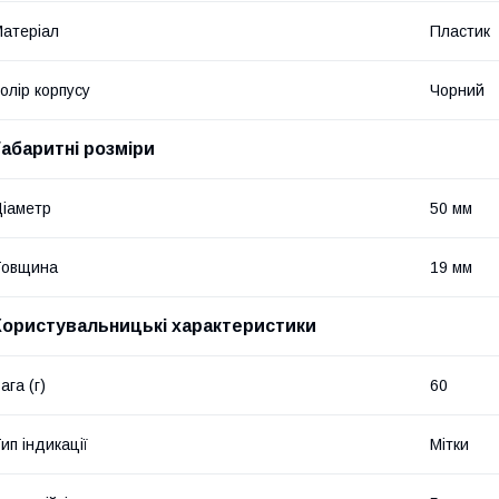
атеріал
Пластик
олір корпусу
Чорний
Габаритні розміри
іаметр
50 мм
Товщина
19 мм
Користувальницькі характеристики
ага (г)
60
ип індикації
Мітки