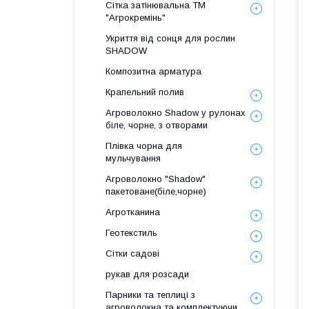
Сітка затінювальна ТМ
"Агрокремінь"
Укриття від сонця для рослин
SHADOW
Композитна арматура
Крапельний полив
Агроволокно Shadow у рулонах
біле, чорне, з отворами
Плівка чорна для
мульчування
Агроволокно "Shadow"
пакетоване(біле,чорне)
Агротканина
Геотекстиль
Сітки садові
рукав для розсади
Парники та теплиці з
агроволокна та комплектуючи