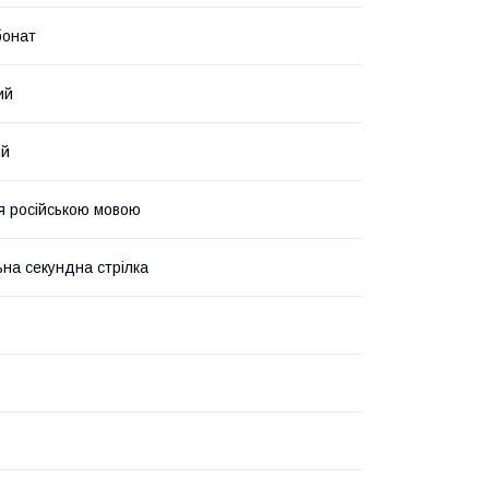
бонат
ий
ий
ія російською мовою
на секундна стрілка