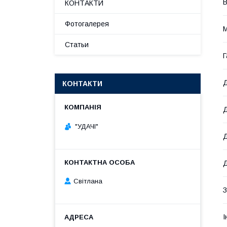
В
КОНТАКТИ
Фотогалерея
М
Статьи
Г
Д
КОНТАКТИ
Д
"УДАЧІ"
Д
Д
Світлана
З
І