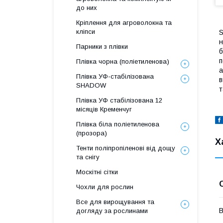
до них
Кріплення для агроволокна та
кліпси
S
н
Парники з плівки
б
п
Плівка чорна (поліетиленова)
а
Плівка УФ-стабілізована
в
SHADOW
т
Плівка УФ стабілізована 12
місяців Кременчуг
Плівка біла поліетиленова
(прозора)
Х
Тенти поліпропіленові від дощу
та снігу
Москітні сітки
Чохли для рослин
Все для вирощування та
В
догляду за рослинами