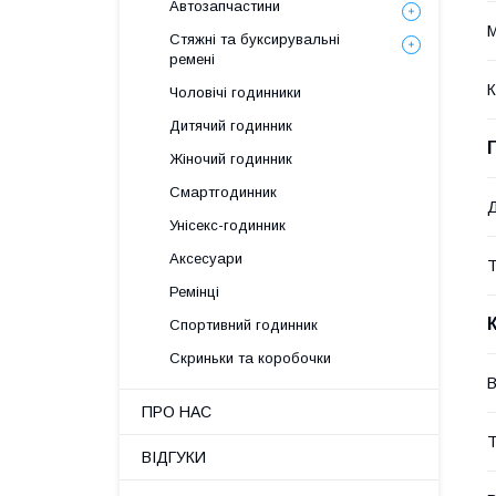
Автозапчастини
М
Стяжні та буксирувальні
ремені
К
Чоловічі годинники
Дитячий годинник
Жіночий годинник
Смартгодинник
Д
Унісекс-годинник
Аксесуари
Ремінці
Спортивний годинник
Скриньки та коробочки
В
ПРО НАС
Т
ВІДГУКИ