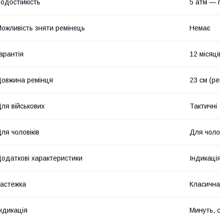
одостійкість
5 атм — 
ожливість зняти ремінець
Немає
арантія
12 місяці
овжина ремінця
23 см (р
ля військових
Тактичні
ля чоловіків
Для чолов
одаткові характеристики
Індикаці
астежка
Класична
ндикація
Минуть, 