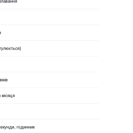
плавання
в
егулюється)
іків
я місяця
секунди, годинник