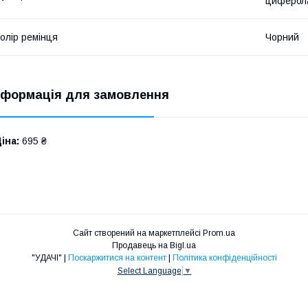
цифербла
олір ремінця
Чорний
нформація для замовлення
іна:
695 ₴
Сайт створений на маркетплейсі
Prom.ua
Продавець на Bigl.ua
"УДАЧІ" |
Поскаржитися на контент
|
Політика конфіденційності
Select Language
▼