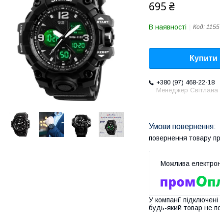
695 ₴
В наявності
Код:
1155
Купити
+380 (97) 468-22-18
Менеджер Світлана
повернення товару п
У компанії підключені
будь-який товар не п