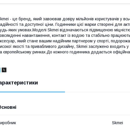
kmei - це бренд, який завоював довіру мільйонів користувачів у вс
адійності та доступної ціни. Годинники цієї марки створені для акт
удь-яких умовах.Моделі Skmei відзначаються підвищеною міцніст
овсякденні навантаження, контакт із водою та стабільно працюють
ксесуар, який стане вашим надійним партнером у спорті, подоро
исокої якості та привабливого дизайну, Skmei заслужено входить у
а європейському ринках.До кожного годинника додається офіційна г
арактеристики
Основні
иробник
Skmei