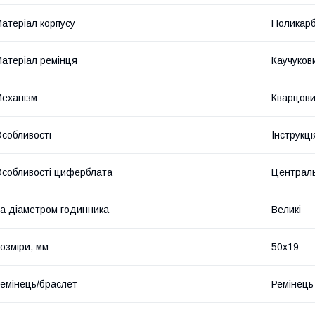
атеріал корпусу
Поликар
атеріал ремінця
Каучуков
еханізм
Кварцов
собливості
Інструкц
собливості циферблата
Централь
а діаметром годинника
Великі
озміри, мм
50х19
емінець/браслет
Ремінець