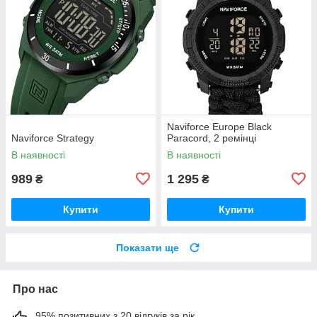
Naviforce Europe Black
Naviforce Strategy
Paracord, 2 ремінці
В наявності
В наявності
989
1 295
₴
₴
Купити
Купити
Показати ще
Про нас
95% позитивних з 20 відгуків за рік