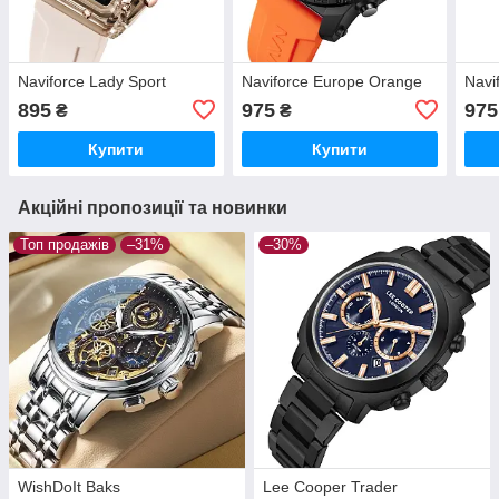
Naviforce Lady Sport
Naviforce Europe Orange
Navi
895
975
975
₴
₴
Купити
Купити
Акційні пропозиції та новинки
Топ продажів
–31%
–30%
WishDoIt Baks
Lee Cooper Trader