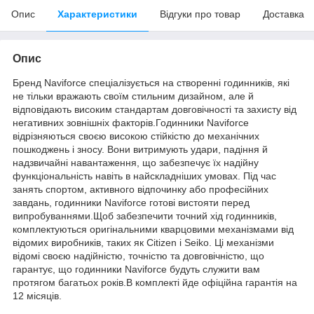
Опис
Характеристики
Відгуки про товар
Доставка
Опис
Бренд Naviforce спеціалізується на створенні годинників, які
не тільки вражають своїм стильним дизайном, але й
відповідають високим стандартам довговічності та захисту від
негативних зовнішніх факторів.Годинники Naviforce
відрізняються своєю високою стійкістю до механічних
пошкоджень і зносу. Вони витримують удари, падіння й
надзвичайні навантаження, що забезпечує їх надійну
функціональність навіть в найскладніших умовах. Під час
занять спортом, активного відпочинку або професійних
завдань, годинники Naviforce готові вистояти перед
випробуваннями.Щоб забезпечити точний хід годинників,
комплектуються оригінальними кварцовими механізмами від
відомих виробників, таких як Citizen і Seiko. Ці механізми
відомі своєю надійністю, точністю та довговічністю, що
гарантує, що годинники Naviforce будуть служити вам
протягом багатьох років.В комплекті йде офіційна гарантія на
12 місяців.