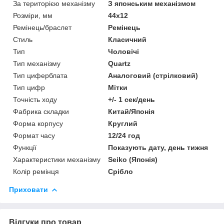
За територією механізму
З японським механізмом
Розміри, мм
44х12
Ремінець/браслет
Ремінець
Стиль
Класичний
Тип
Чоловічі
Тип механізму
Quartz
Тип циферблата
Аналоговий (стрілковий)
Тип цифр
Мітки
Точність ходу
+/- 1 сек/день
Фабрика складки
Китай/Японія
Форма корпусу
Круглий
Формат часу
12/24 год
Функції
Показують дату, день тижня
Характеристики механізму
Seiko (Японія)
Колір ремінця
Срібло
Приховати
Відгуки про товар