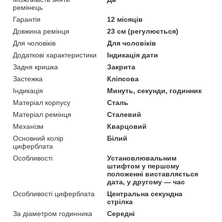
ремінець
Гарантія
12 місяців
Довжина ремінця
23 см (регулюється)
Для чоловіків
Для чоловіків
Додаткові характеристики
Індикація дати
Задня кришка
Закрита
Застежка
Кліпсова
Індикація
Минуть, секунди, годинник
Матеріал корпусу
Сталь
Матеріал ремінця
Сталевий
Механізм
Кварцовий
Основний колір
Білий
циферблата
Особливості
Установлювальним
штифтом у першому
положенні виставляється
дата, у другому — час
Особливості циферблата
Центральна секундна
стрілка
За діаметром годинника
Середні