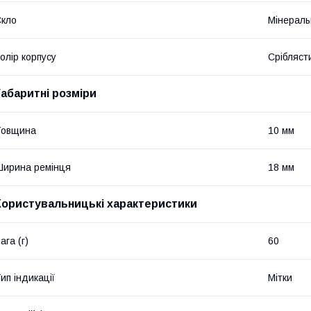
кло
Мінераль
олір корпусу
Срібляст
Габаритні розміри
Товщина
10 мм
ирина ремінця
18 мм
Користувальницькі характеристики
ага (г)
60
ип індикації
Мітки