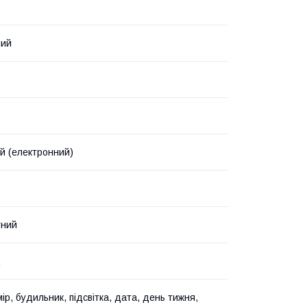
ний
 (електронний)
тний
д
р, будильник, підсвітка, дата, день тижня,