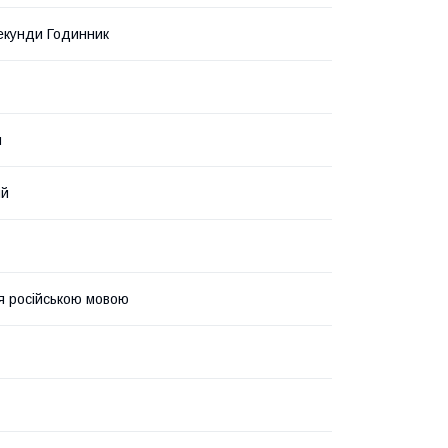
екунди Годинник
й
ий
ія російською мовою