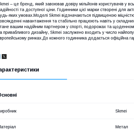
kmei – це бренд, який завоював довіру мільйонів користувачів у в
адійності та доступної ціни. Годинники цієї марки створені для акт
удь-яких умовах.Моделі Skmei відзначаються підвищеною міцніст
овсякденні навантаження та стабільно працюють навіть у складних
тане вашим надійним партнером у спорті, подорожах та щоденному
а привабливого дизайну, Skmei заслужено входить у число найпопу
вропейському ринках.До кожного годинника додається офіційна гар
арактеристики
Основні
иробник
Skmei
атеріал
Метал