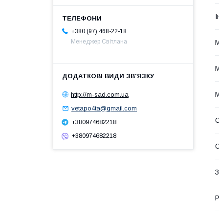
І
+380 (97) 468-22-18
Менеджер Світлана
М
М
М
http://m-sad.com.ua
vetapo4ta@gmail.com
О
+380974682218
+380974682218
О
З
Р