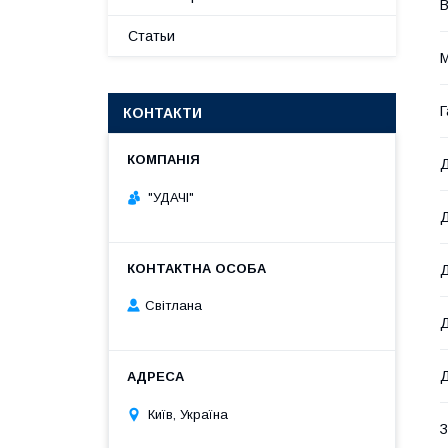
В
Статьи
М
Г
КОНТАКТИ
Д
"УДАЧІ"
Д
Д
Світлана
Д
Д
Київ, Україна
З