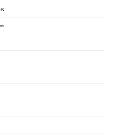
не
ий