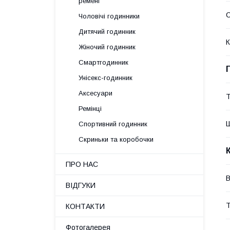
ремені
С
Чоловічі годинники
Дитячий годинник
К
Жіночий годинник
Смартгодинник
Унісекс-годинник
Аксесуари
Ремінці
Ш
Спортивний годинник
Скриньки та коробочки
ПРО НАС
В
ВІДГУКИ
Т
КОНТАКТИ
Фотогалерея