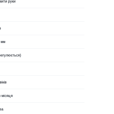
мити руки
в
 мм
(регулюється)
іків
я місяця
ва