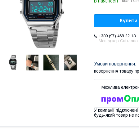
В наявності
Код:
1123
Купити
+380 (97) 468-22-18
Менеджер Світлана
повернення товару п
У компанії підключені
будь-який товар не п