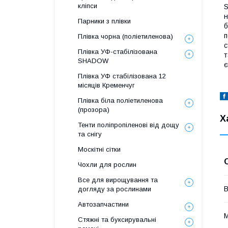
кліпси
S
н
Парники з плівки
б
п
Плівка чорна (поліетиленова)
с
Плівка УФ-стабілізована
т
SHADOW
є
Плівка УФ стабілізована 12
місяців Кременчуг
Плівка біла поліетиленова
(прозора)
Х
Тенти поліпропіленові від дощу
та снігу
Москітні сітки
Чохли для рослин
Все для вирощування та
В
догляду за рослинами
Автозапчастини
М
Стяжні та буксирувальні