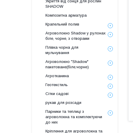
Укриття від сонця для рослин
SHADOW
Композитна арматура
Крапельний полив
Агроволокно Shadow у рулонах
біле, чорне, з отворами
Плівка чорна для
мульчування
Агроволокно "Shadow"
пакетоване(біле,чорне)
Агротканина
Геотекстиль
Сітки садові
рукав для розсади
Парники та теплиці з
агроволокна та комплектуючи
до них
Кріплення для агроволокна та