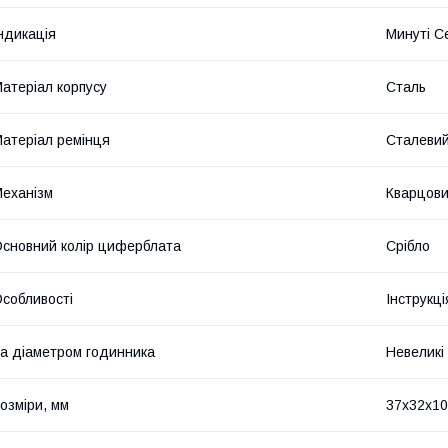
ндикація
Минуті С
атеріал корпусу
Сталь
атеріал ремінця
Сталеви
еханізм
Кварцов
сновний колір циферблата
Срібло
собливості
Інструкц
а діаметром годинника
Невеликі
озміри, мм
37х32х10