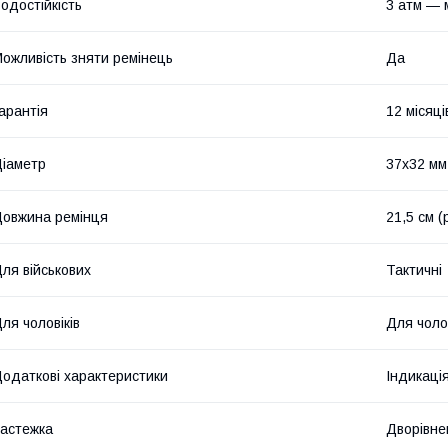
одостійкість
3 атм — 
ожливість зняти ремінець
Да
арантія
12 місяці
іаметр
37х32 мм
овжина ремінця
21,5 см 
ля військових
Тактичні
ля чоловіків
Для чолов
одаткові характеристики
Індикаці
астежка
Дворівне