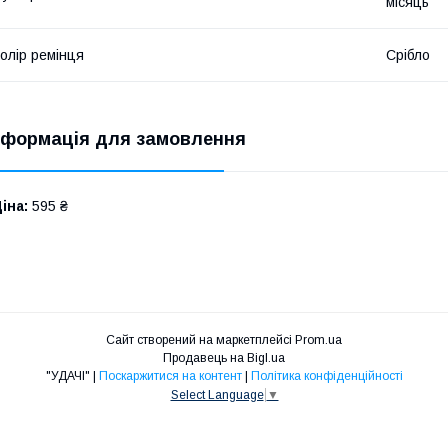
місяць
олір ремінця
Срібло
нформація для замовлення
іна:
595 ₴
Сайт створений на маркетплейсі
Prom.ua
Продавець на Bigl.ua
"УДАЧІ" |
Поскаржитися на контент
|
Політика конфіденційності
Select Language
▼