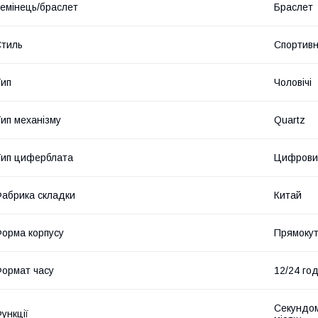
емінець/браслет
Браслет
тиль
Спортив
ип
Чоловічі
ип механізму
Quartz
ип циферблата
Цифровий
абрика складки
Китай
орма корпусу
Прямоку
ормат часу
12/24 го
Секундомі
ункції