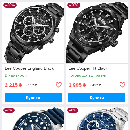
–26%
–20%
Lee Cooper England Black
Lee Cooper Hit Black
В наявності
Готово до відправки
2 215
1 995
₴
₴
2 995 ₴
2 495 ₴
Купити
Купити
–8%
–8%