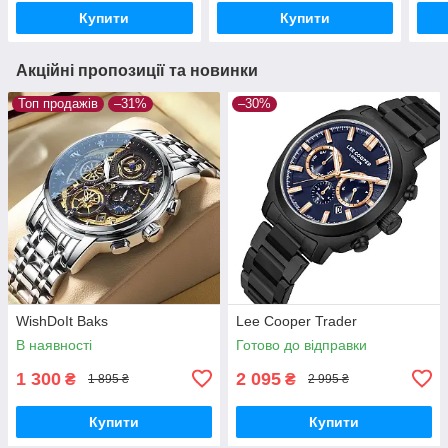
Купити
Купити
Акційні пропозиції та новинки
Топ продажів
–31%
–30%
WishDoIt Baks
Lee Cooper Trader
В наявності
Готово до відправки
1 300
2 095
₴
₴
1 895 ₴
2 995 ₴
Купити
Купити