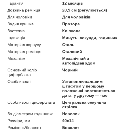
Гарантія
12 місяців
Довжина ремінця
20,5 см (регулюється)
Для чоловіків
Для чоловіків
Задня кришка
Прозора
Застежка
Кліпсова
Індикація
Минуть, секунди, годинник
Матеріал корпусу
Сталь
Матеріал ремінця
Сталевий
Механізм
Механічний з
автопідзаводом
Основний колір
Чорний
циферблата
Особливості
Установлювальним
штифтом у першому
положенні виставляється
дата, у другому — час
Особливості циферблата
Центральна секундна
стрілка
За діаметром годинника
Невеликі
Розміри, мм
40х14
Ремінець/браслет
Браслет