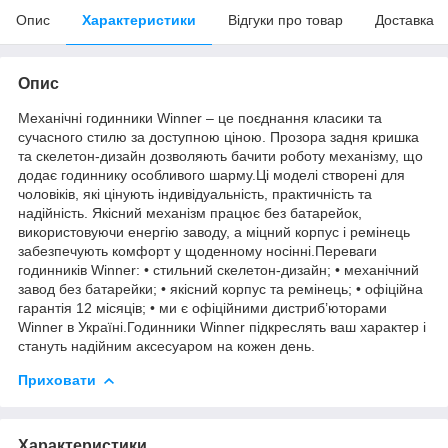
Опис
Характеристики
Відгуки про товар
Доставка
Опис
Механічні годинники Winner – це поєднання класики та
сучасного стилю за доступною ціною. Прозора задня кришка
та скелетон-дизайн дозволяють бачити роботу механізму, що
додає годиннику особливого шарму.Ці моделі створені для
чоловіків, які цінують індивідуальність, практичність та
надійність. Якісний механізм працює без батарейок,
використовуючи енергію заводу, а міцний корпус і ремінець
забезпечують комфорт у щоденному носінні.Переваги
годинників Winner: • стильний скелетон-дизайн; • механічний
завод без батарейки; • якісний корпус та ремінець; • офіційна
гарантія 12 місяців; • ми є офіційними дистриб’юторами
Winner в Україні.Годинники Winner підкреслять ваш характер і
стануть надійним аксесуаром на кожен день.
Приховати
Характеристики