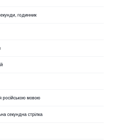
секунди, годинник
й
ий
ія російською мовою
на секундна стрілка