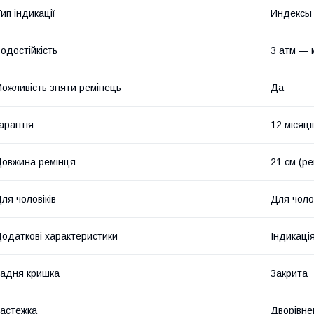
ип індикації
Индексы
одостійкість
3 атм — 
ожливість зняти ремінець
Да
арантія
12 місяці
овжина ремінця
21 см (р
ля чоловіків
Для чолов
одаткові характеристики
Індикаці
адня кришка
Закрита
астежка
Дворівне