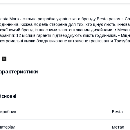
esta Mars - спільна розробка українського бренду Besta разом з Ch
одинників. Кожна модель створена для тих, хто цінує якість, іннов
країнський бренд із власними запатентованим дизайнами. • Механі
арантія: 12 місяців гарантії підтверджують якість годинників. • Мі
кстремальні умови.Ззаду виконане витончене гравіювання Тризуба
арактеристики
Основні
иробник
Besta
атеріал
Метал