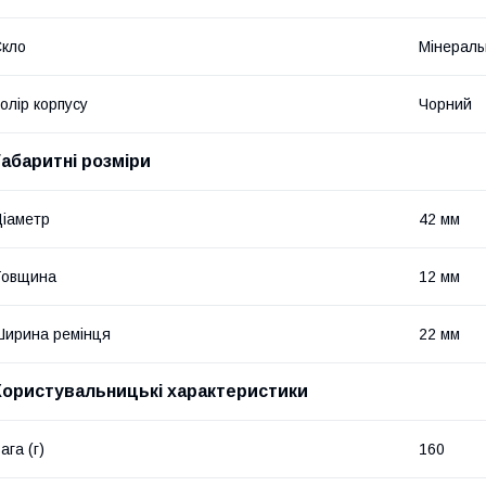
кло
Мінераль
олір корпусу
Чорний
Габаритні розміри
іаметр
42 мм
Товщина
12 мм
ирина ремінця
22 мм
Користувальницькі характеристики
ага (г)
160