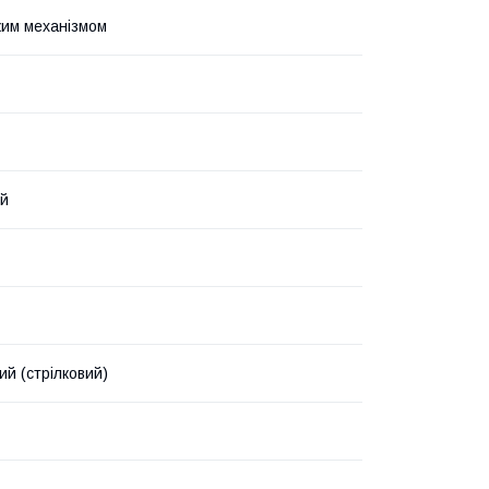
ким механізмом
ий
ий (стрілковий)