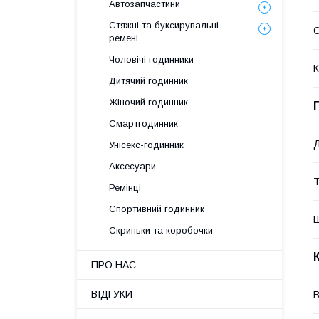
Автозапчастини
Стяжні та буксирувальні
С
ремені
Чоловічі годинники
К
Дитячий годинник
Жіночий годинник
Смартгодинник
Д
Унісекс-годинник
Аксесуари
Ремінці
Спортивний годинник
Ш
Скриньки та коробочки
ПРО НАС
ВІДГУКИ
В