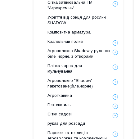
Сітка затінювальна ТМ
"Агрокремінь"
Укриття від сонця для рослин
SHADOW
Композитна арматура
Крапельний полив
Агроволокно Shadow у рулонах
біле, чорне, з отворами
Плівка чорна для
мульчування
Агроволокно "Shadow"
пакетоване(біле,чорне)
Агротканина
Геотекстиль
Сітки садові
рукав для розсади
Парники та теплиці з
агроволокна та комплектуючи