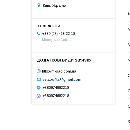
Київ, Україна
І
М
+380 (97) 468-22-18
Менеджер Світлана
М
М
http://m-sad.com.ua
О
vetapo4ta@gmail.com
+380974682218
О
+380974682218
О
З