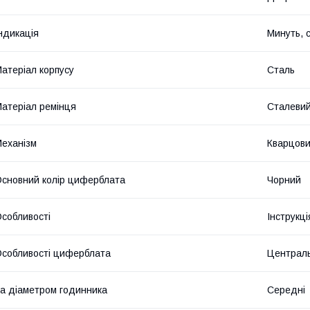
ндикація
Минуть, 
атеріал корпусу
Сталь
атеріал ремінця
Сталеви
еханізм
Кварцов
сновний колір циферблата
Чорний
собливості
Інструкц
собливості циферблата
Централь
а діаметром годинника
Середні