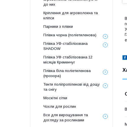
до них
Кріплення для агроволокна та
кліпси
B
г
Парники з плівки
У
Г
Плівка чорна (поліетиленова)
е
Плівка УФ-стабілізована
SHADOW
Плівка УФ стабілізована 12
місяців Кременчуг
Х
Плівка біла поліетиленова
(прозора)
Тенти поліпропіленові від дощу
та снігу
Москітні сітки
Чохли для рослин
В
Все для вирощування та
догляду за рослинами
М