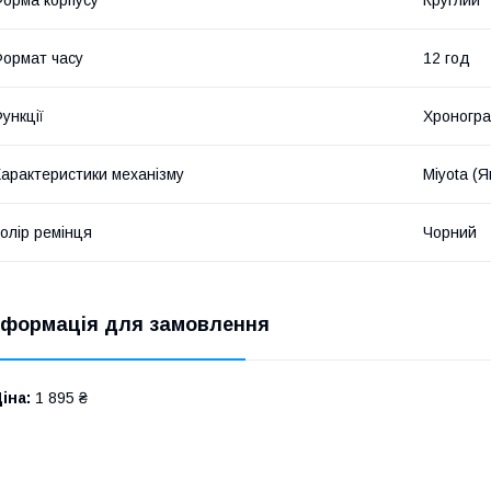
ормат часу
12 год
ункції
Хроногра
арактеристики механізму
Miyota (Я
олір ремінця
Чорний
нформація для замовлення
іна:
1 895 ₴