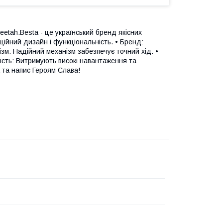
eetah.Besta - це український бренд якісних
аційний дизайн і функціональність. • Бренд:
зм: Надійний механізм забезпечує точний хід. •
цність: Витримують високі навантаження та
 та напис Героям Слава!