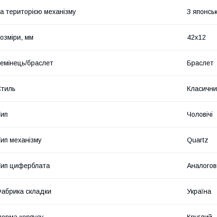
а територією механізму
З японсь
озміри, мм
42х12
емінець/браслет
Браслет
тиль
Класичн
ип
Чоловічі
ип механізму
Quartz
ип циферблата
Аналогов
абрика складки
Україна
орма корпусу
Круглий