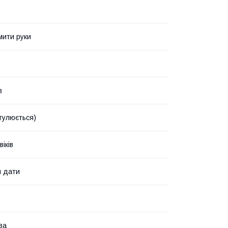
мити руки
в
егулюється)
іків
я дати
ва