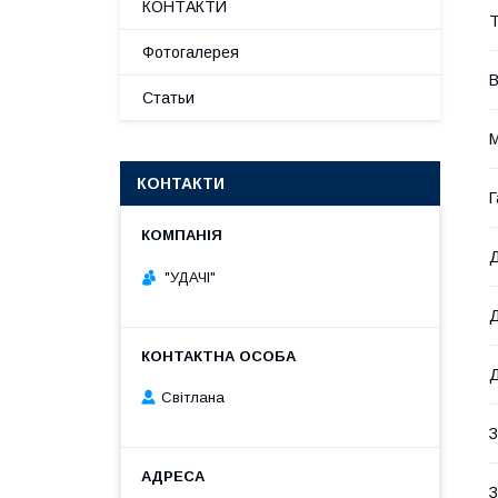
КОНТАКТИ
Т
Фотогалерея
В
Статьи
М
КОНТАКТИ
Г
Д
"УДАЧІ"
Д
Д
Світлана
З
З