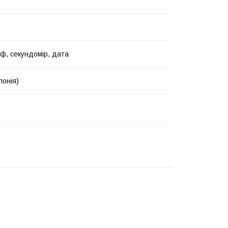
ф, секундомір, дата
понія)