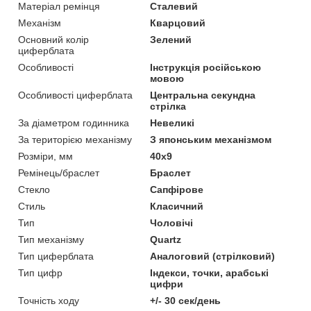
Матеріал ремінця
Сталевий
Механізм
Кварцовий
Основний колір
Зелений
циферблата
Особливості
Інструкція російською
мовою
Особливості циферблата
Центральна секундна
стрілка
За діаметром годинника
Невеликі
За територією механізму
З японським механізмом
Розміри, мм
40х9
Ремінець/браслет
Браслет
Стекло
Сапфірове
Стиль
Класичний
Тип
Чоловічі
Тип механізму
Quartz
Тип циферблата
Аналоговий (стрілковий)
Тип цифр
Індекси, точки, арабські
цифри
Точність ходу
+/- 30 сек/день