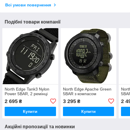
Всі умови повернення
Подібні товари компанії
North Edge Tank3 Nylon
North Edge Apache Green
Nort
Power 5BAR, 2 ремінці
5BAR з компасом
5BA
2 695
3 295
2 4
₴
₴
Купити
Купити
Акційні пропозиції та новинки