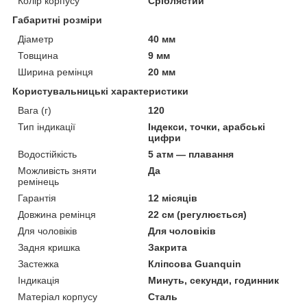
Колір корпусу
Сріблястий
Габаритні розміри
Діаметр
40 мм
Товщина
9 мм
Ширина ремінця
20 мм
Користувальницькі характеристики
Вага (г)
120
Тип індикації
Індекси, точки, арабські
цифри
Водостійкість
5 атм — плавання
Можливість зняти
Да
ремінець
Гарантія
12 місяців
Довжина ремінця
22 см (регулюється)
Для чоловіків
Для чоловіків
Задня кришка
Закрита
Застежка
Кліпсова Guanquin
Індикація
Минуть, секунди, годинник
Матеріал корпусу
Сталь