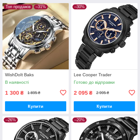
Топ продажів
–31%
–30%
WishDoIt Baks
Lee Cooper Trader
В наявності
Готово до відправки
1 300
2 095
₴
₴
1 895 ₴
2 995 ₴
Купити
Купити
–26%
–20%